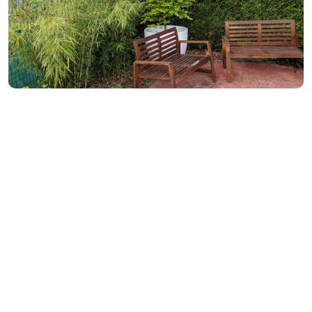
La sécurité avant tout
Nous concevons chaque jardin en fonction de son futur
public bénéficiaire. Le but est de maximiser l’attractivité du
jardin tout en minimisant les risques potentiels. La sécurité au
jardin est un point essentiel qui respecte un principe de base
: “En 1er lieu, ne pas nuire !”. La notion de risque dépend du
public ciblé et des pathologies éventuelles. On aménagera
différemment un jardin destiné à des enfants, à des
personnes âgées ou à une unité psychiatrique. En fonction
du ou des publics, nous adaptons le choix des