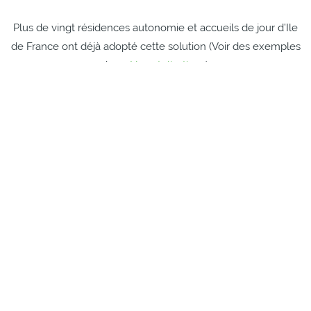
Plus de vingt résidences autonomie et accueils de jour d’Ile
de France ont déjà adopté cette solution (Voir des exemples
dans
Nos réalisations
).
Comment se passe notre
accompagnement ?
En résidence autonomie
, nous restons à vos côtés pour faire
vivre le projet :
Conception participative du projet et du jardin
Réalisation du jardin
Mise en place d’une organisation (ateliers, usages par les
familles…)